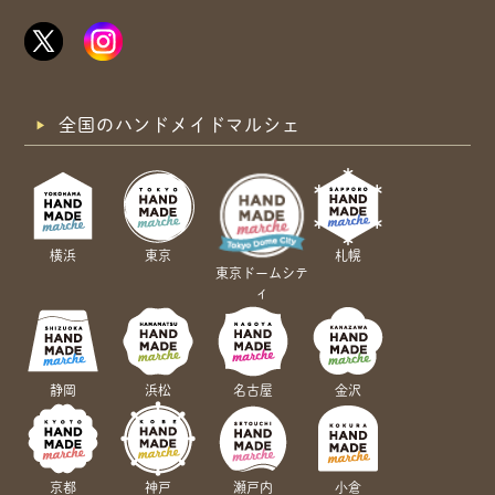
全国のハンドメイドマルシェ
横浜
東京
札幌
東京ドームシテ
ィ
静岡
浜松
名古屋
金沢
京都
神戸
瀬戸内
小倉