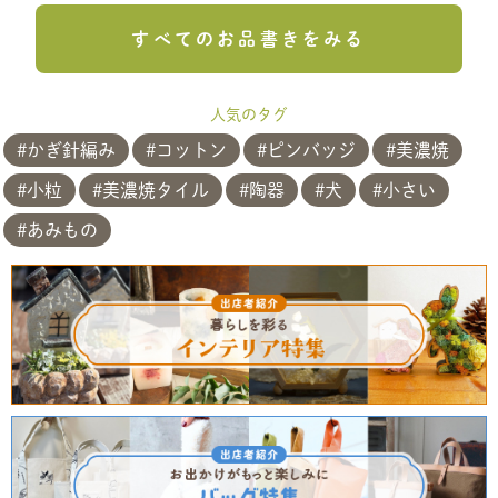
すべてのお品書きをみる
人気のタグ
かぎ針編み
コットン
ピンバッジ
美濃焼
小粒
美濃焼タイル
陶器
犬
小さい
あみもの
共有方法を選択