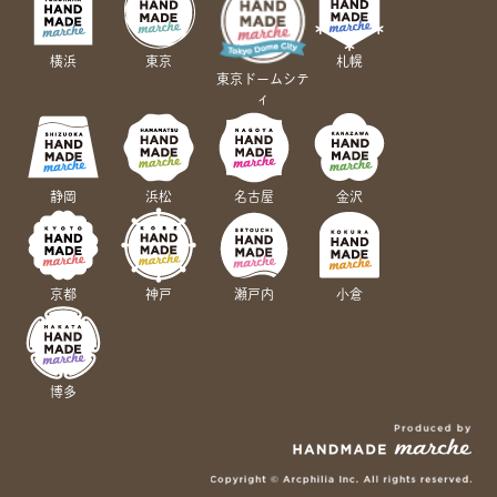
横浜
東京
札幌
東京ドームシテ
ィ
静岡
浜松
名古屋
金沢
京都
神戸
瀬戸内
小倉
博多