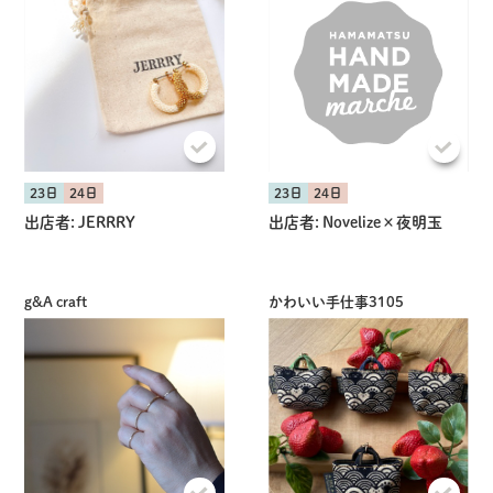
23日
24日
23日
24日
出店者:
JERRRY
出店者:
Novelize×夜明玉
g&A craft
かわいい手仕事3105