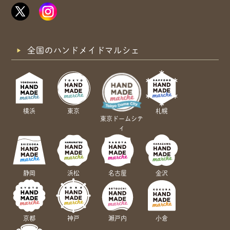
全国のハンドメイドマルシェ
横浜
東京
札幌
東京ドームシテ
ィ
静岡
浜松
名古屋
金沢
京都
神戸
瀬戸内
小倉