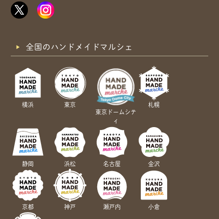
全国のハンドメイドマルシェ
横浜
東京
札幌
東京ドームシテ
ィ
静岡
浜松
名古屋
金沢
京都
神戸
瀬戸内
小倉